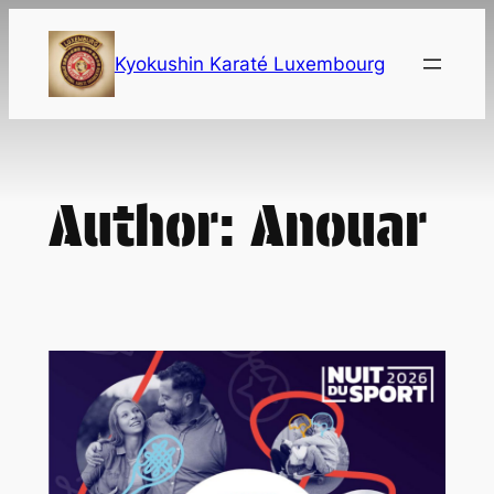
Skip
to
Kyokushin Karaté Luxembourg
content
Author:
Anouar